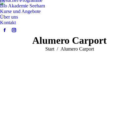
Besucher-Programme
Bio Akademie Seeham
Kurse und Angebote
Über uns
Kontakt
Facebook
Instagram
Alumero Carport
page
page
opens
opens
Sie befinden sich hier:
Start
Alumero Carport
in
in
new
new
window
window