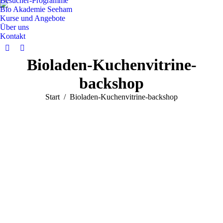
Besucher-Programme
Bio Akademie Seeham
Kurse und Angebote
Über uns
Kontakt
Facebook
Instagram
Bioladen-Kuchenvitrine-
page
page
opens
opens
backshop
in
in
Sie befinden sich hier:
Start
Bioladen-Kuchenvitrine-backshop
new
new
window
window