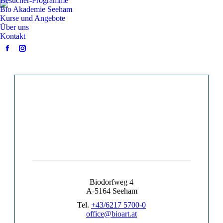
Besucher-Programme
Bio Akademie Seeham
Kurse und Angebote
Über uns
Kontakt
Facebook
Instagram
page
page
opens
opens
in
in
new
new
window
window
Biodorfweg 4
A-5164 Seeham
Tel.
+43/6217 5700-0
office@bioart.at