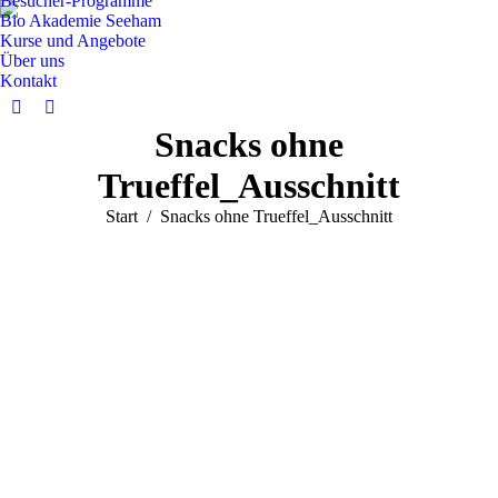
Besucher-Programme
Bio Akademie Seeham
Kurse und Angebote
Über uns
Kontakt
Facebook
Instagram
Snacks ohne
page
page
opens
opens
Trueffel_Ausschnitt
in
in
Sie befinden sich hier:
Start
Snacks ohne Trueffel_Ausschnitt
new
new
window
window