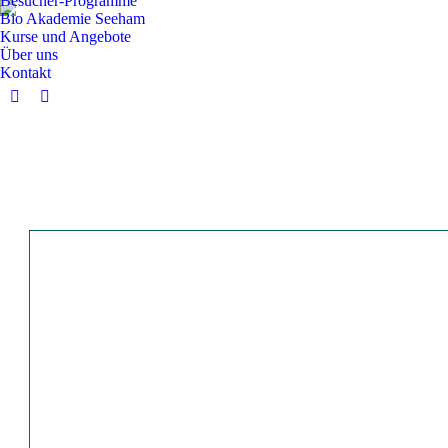
Besucher-Programme
Bio Akademie Seeham
Kurse und Angebote
Über uns
Kontakt
Facebook
Instagram
page
page
opens
opens
in
in
new
new
window
window