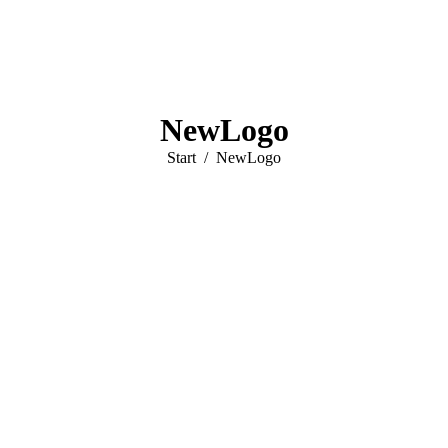
NewLogo
Sie befinden sich hier:
Start
NewLogo