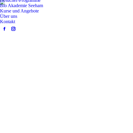
Besucher-Programme
Bio Akademie Seeham
Kurse und Angebote
Über uns
Kontakt
Facebook
Instagram
page
page
opens
opens
in
in
new
new
window
window