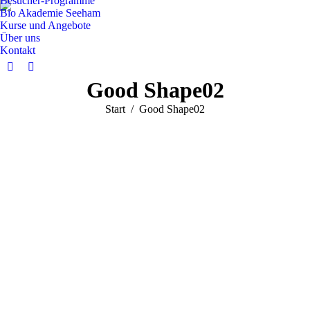
Besucher-Programme
Bio Akademie Seeham
Kurse und Angebote
Über uns
Kontakt
Facebook
Instagram
Good Shape02
page
page
opens
opens
Sie befinden sich hier:
Start
Good Shape02
in
in
new
new
window
window