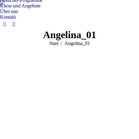
Besucher-Programme
Kurse und Angebote
Über uns
Kontakt
Facebook
Instagram
Angelina_01
page
page
opens
opens
Sie befinden sich hier:
Start
Angelina_01
in
in
new
new
window
window