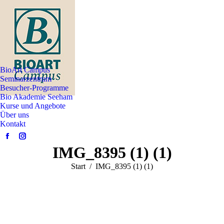
BioArt Campus
Seminarzentrum
Besucher-Programme
Bio Akademie Seeham
Kurse und Angebote
Über uns
Kontakt
Facebook
Instagram
IMG_8395 (1) (1)
page
page
opens
opens
Sie befinden sich hier:
Start
IMG_8395 (1) (1)
in
in
new
new
window
window