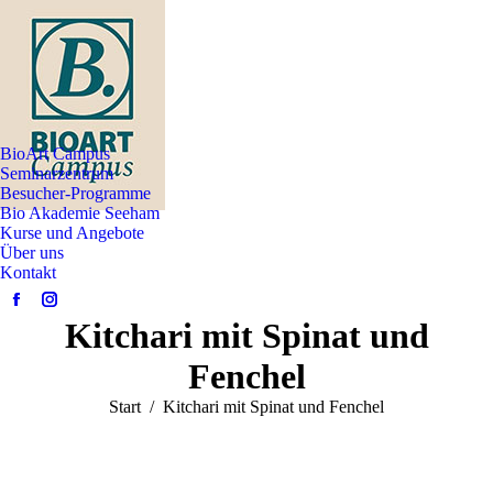
BioArt Campus
Seminarzentrum
Besucher-Programme
Bio Akademie Seeham
Kurse und Angebote
Über uns
Kontakt
Facebook
Instagram
Kitchari mit Spinat und
page
page
opens
opens
Fenchel
in
in
Sie befinden sich hier:
Start
Kitchari mit Spinat und Fenchel
new
new
window
window