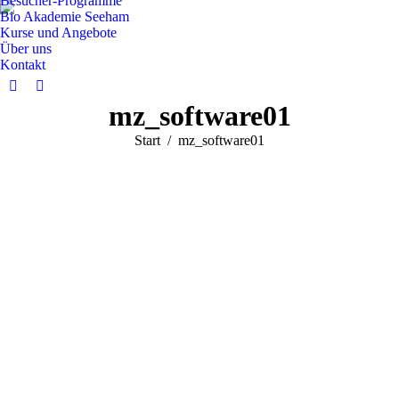
Besucher-Programme
Bio Akademie Seeham
Kurse und Angebote
Über uns
Kontakt
Facebook
Instagram
mz_software01
page
page
opens
opens
Sie befinden sich hier:
Start
mz_software01
in
in
new
new
window
window