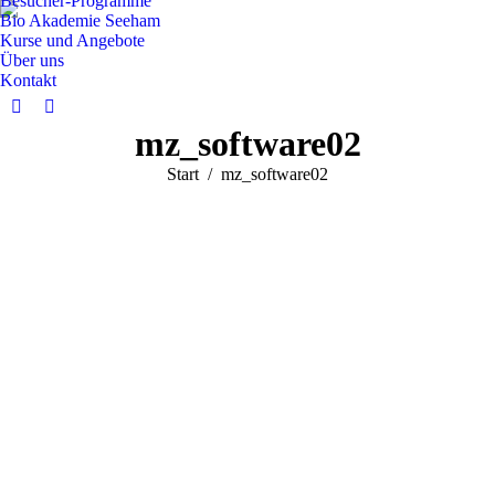
Besucher-Programme
Bio Akademie Seeham
Kurse und Angebote
Über uns
Kontakt
Facebook
Instagram
mz_software02
page
page
opens
opens
Sie befinden sich hier:
Start
mz_software02
in
in
new
new
window
window