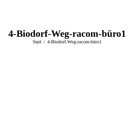
4-Biodorf-Weg-racom-büro1
Sie befinden sich hier:
Start
4-Biodorf-Weg-racom-büro1