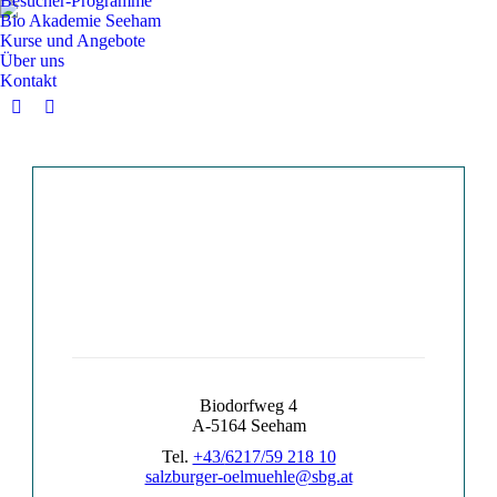
Besucher-Programme
Bio Akademie Seeham
Kurse und Angebote
Über uns
Kontakt
Facebook
Instagram
page
page
opens
opens
in
in
new
new
window
window
Biodorfweg 4
A-5164 Seeham
Tel.
+43/
6217/59 218 10
salzburger-oelmuehle@sbg.at