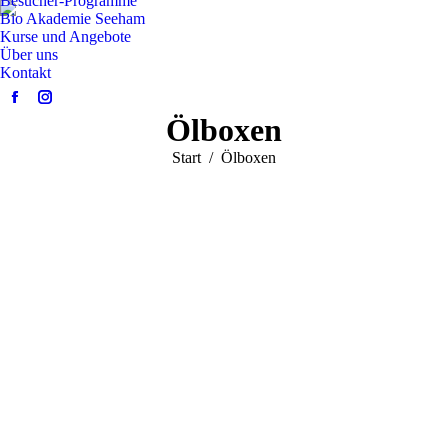
Besucher-Programme
Bio Akademie Seeham
Kurse und Angebote
Über uns
Kontakt
Facebook
Instagram
Ölboxen
page
page
opens
opens
Sie befinden sich hier:
Start
Ölboxen
in
in
new
new
window
window