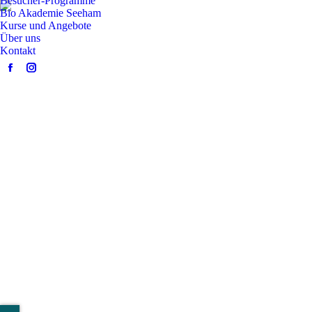
Besucher-Programme
Bio Akademie Seeham
Kurse und Angebote
Über uns
Kontakt
Facebook
Instagram
page
page
opens
opens
in
in
new
new
window
window