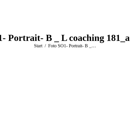
- Portrait- B _ L coaching 181_a
Sie befinden sich hier:
Start
Foto SO1- Portrait- B _…