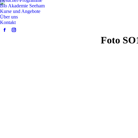
Besucher-Programme
Bio Akademie Seeham
Kurse und Angebote
Über uns
Kontakt
Facebook
Instagram
Foto SO1
page
page
opens
opens
in
in
new
new
window
window