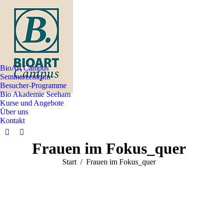
BioArt Campus
Seminarzentrum
Besucher-Programme
Bio Akademie Seeham
Kurse und Angebote
Über uns
Kontakt
Facebook
Instagram
Frauen im Fokus_quer
page
page
opens
opens
Sie befinden sich hier:
Start
Frauen im Fokus_quer
in
in
new
new
window
window