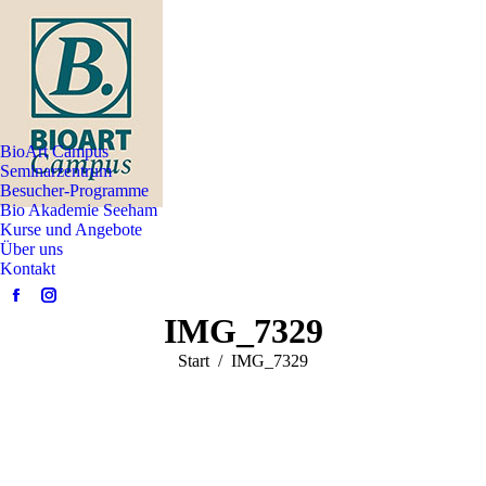
BioArt Campus
Seminarzentrum
Besucher-Programme
Bio Akademie Seeham
Kurse und Angebote
Über uns
Kontakt
Facebook
Instagram
IMG_7329
page
page
opens
opens
Sie befinden sich hier:
Start
IMG_7329
in
in
new
new
window
window