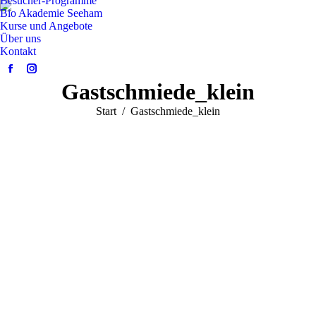
Besucher-Programme
Bio Akademie Seeham
Kurse und Angebote
Über uns
Kontakt
Facebook
Instagram
Gastschmiede_klein
page
page
opens
opens
Sie befinden sich hier:
Start
Gastschmiede_klein
in
in
new
new
window
window