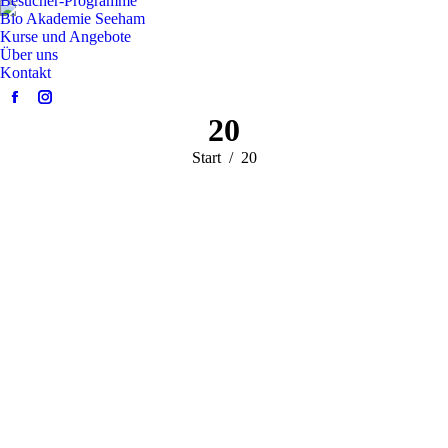
Besucher-Programme
Bio Akademie Seeham
Kurse und Angebote
Über uns
Kontakt
Facebook
Instagram
20
page
page
opens
opens
Sie befinden sich
Start
20
in
in
hier:
new
new
window
window