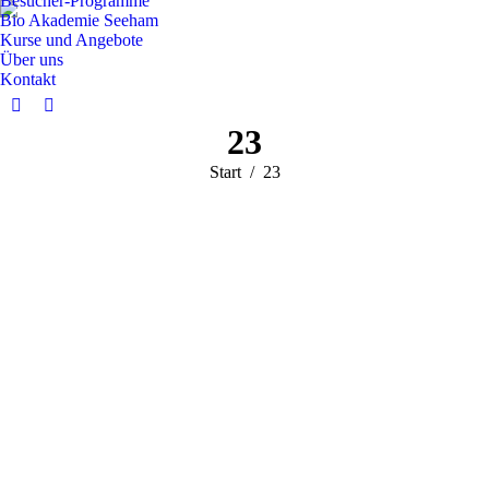
Besucher-Programme
Bio Akademie Seeham
Kurse und Angebote
Über uns
Kontakt
Facebook
Instagram
23
page
page
opens
opens
Sie befinden sich
Start
23
in
in
hier:
new
new
window
window