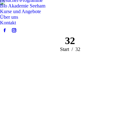
Besucher-Programme
Bio Akademie Seeham
Kurse und Angebote
Über uns
Kontakt
Facebook
Instagram
32
page
page
opens
opens
Sie befinden sich
Start
32
in
in
hier:
new
new
window
window