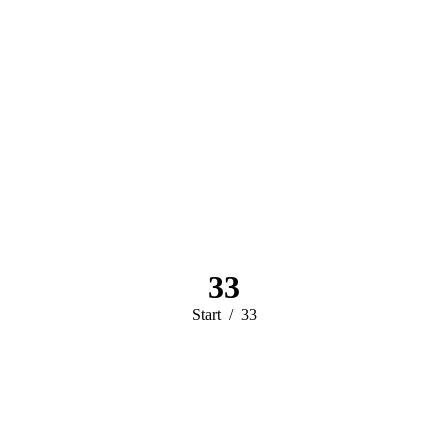
33
Sie befinden sich
Start
33
hier: