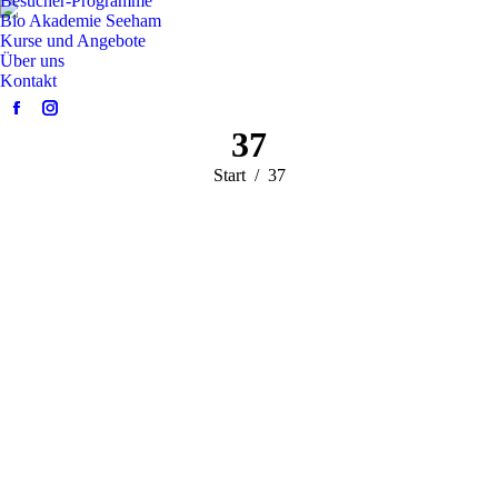
Besucher-Programme
Bio Akademie Seeham
Kurse und Angebote
Über uns
Kontakt
Facebook
Instagram
37
page
page
opens
opens
Sie befinden sich
Start
37
in
in
hier:
new
new
window
window