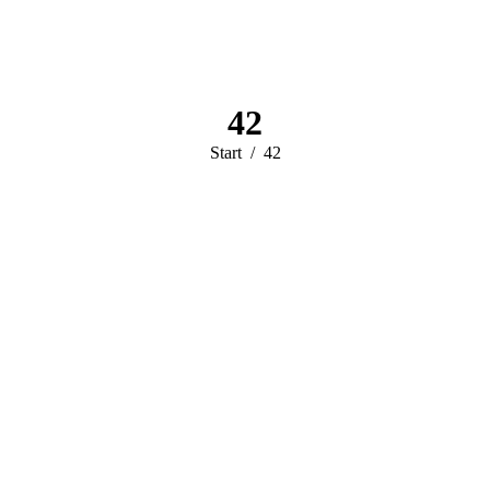
42
Sie befinden sich
Start
42
hier: