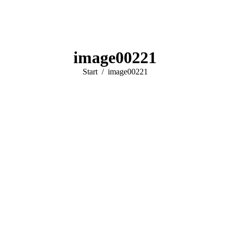
image00221
Sie befinden sich hier:
Start
image00221