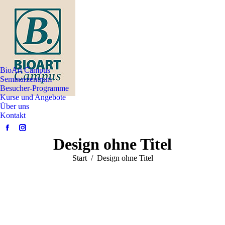
BioArt Campus
Seminarzentrum
Besucher-Programme
Kurse und Angebote
Über uns
Kontakt
Facebook
Instagram
Design ohne Titel
page
page
opens
opens
Sie befinden sich hier:
Start
Design ohne Titel
in
in
new
new
window
window