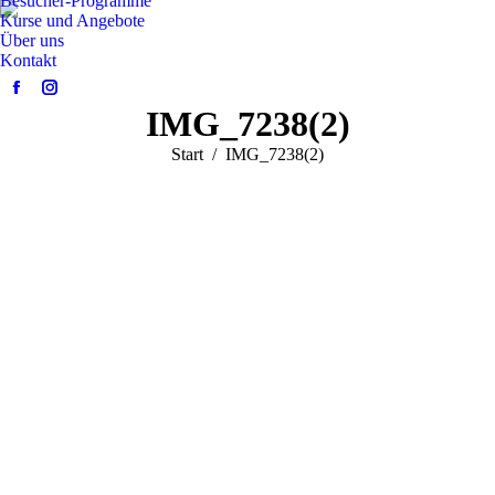
Besucher-Programme
Kurse und Angebote
Über uns
Kontakt
Facebook
Instagram
IMG_7238(2)
page
page
opens
opens
Sie befinden sich hier:
Start
IMG_7238(2)
in
in
new
new
window
window