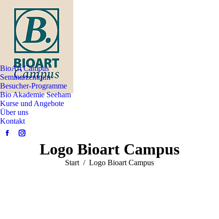
BioArt Campus
Seminarzentrum
Besucher-Programme
Bio Akademie Seeham
Kurse und Angebote
Über uns
Kontakt
Facebook
Instagram
Logo Bioart Campus
page
page
opens
opens
Sie befinden sich hier:
Start
Logo Bioart Campus
in
in
new
new
window
window