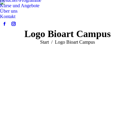
Besucher-Programme
Kurse und Angebote
Über uns
Kontakt
Facebook
Instagram
Logo Bioart Campus
page
page
opens
opens
Sie befinden sich hier:
Start
Logo Bioart Campus
in
in
new
new
window
window