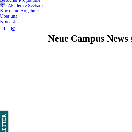
Besucher-Programme
Bio Akademie Seeham
Kurse und Angebote
Über uns
Kontakt
Facebook
Instagram
Neue Campus News st
page
page
opens
opens
in
in
new
new
window
window
NEWSLETTER