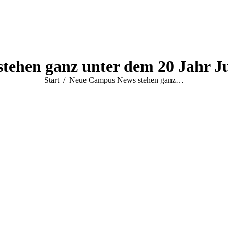
ehen ganz unter dem 20 Jahr J
Sie befinden sich hier:
Start
Neue Campus News stehen ganz…