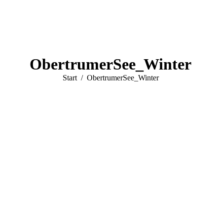
ObertrumerSee_Winter
Sie befinden sich hier:
Start
ObertrumerSee_Winter