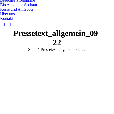
Besucher-Programme
Bio Akademie Seeham
Kurse und Angebote
Über uns
Kontakt
Facebook
Instagram
Pressetext_allgemein_09-
page
page
opens
opens
22
in
in
Sie befinden sich hier:
Start
Pressetext_allgemein_09-22
new
new
window
window