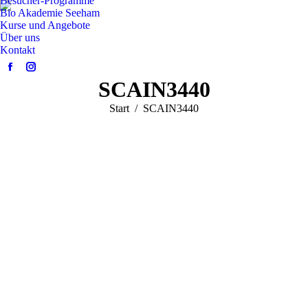
Besucher-Programme
Bio Akademie Seeham
Kurse und Angebote
Über uns
Kontakt
Facebook
Instagram
SCAIN3440
page
page
opens
opens
Sie befinden sich hier:
Start
SCAIN3440
in
in
new
new
window
window