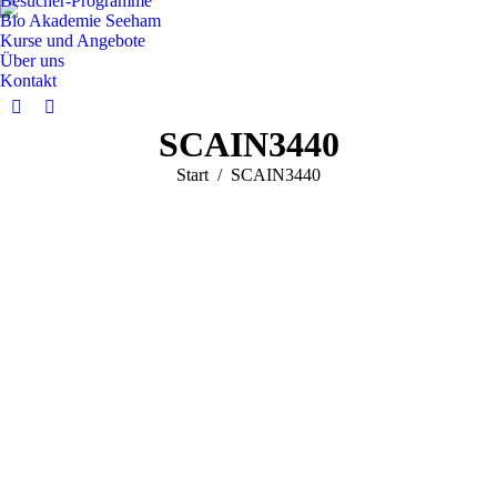
Besucher-Programme
Bio Akademie Seeham
Kurse und Angebote
Über uns
Kontakt
Facebook
Instagram
SCAIN3440
page
page
opens
opens
Sie befinden sich hier:
Start
SCAIN3440
in
in
new
new
window
window