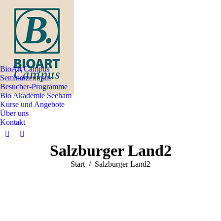
BioArt Campus
Seminarzentrum
Besucher-Programme
Bio Akademie Seeham
Kurse und Angebote
Über uns
Kontakt
Facebook
Instagram
Salzburger Land2
page
page
opens
opens
Sie befinden sich hier:
Start
Salzburger Land2
in
in
new
new
window
window