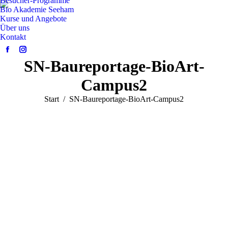
Besucher-Programme
Bio Akademie Seeham
Kurse und Angebote
Über uns
Kontakt
Facebook
Instagram
SN-Baureportage-BioArt-
page
page
opens
opens
Campus2
in
in
Sie befinden sich hier:
Start
SN-Baureportage-BioArt-Campus2
new
new
window
window