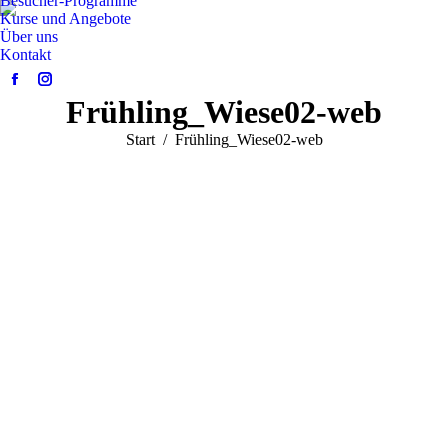
Besucher-Programme
Kurse und Angebote
Über uns
Kontakt
Facebook
Instagram
Frühling_Wiese02-web
page
page
opens
opens
Sie befinden sich hier:
Start
Frühling_Wiese02-web
in
in
new
new
window
window