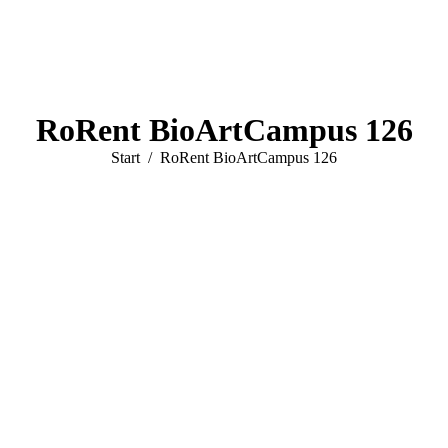
RoRent BioArtCampus 126
Sie befinden sich hier:
Start
RoRent BioArtCampus 126