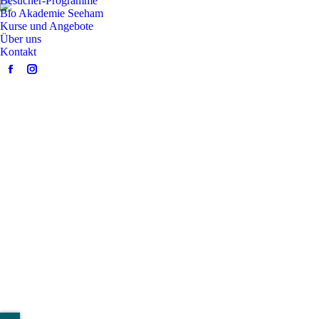
Besucher-Programme
Bio Akademie Seeham
Kurse und Angebote
Über uns
Kontakt
Facebook
Instagram
page
page
opens
opens
in
in
new
new
window
window