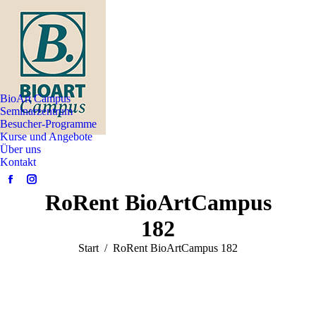
BioArt Campus
Seminarzentrum
Besucher-Programme
Kurse und Angebote
Über uns
Kontakt
Facebook
Instagram
RoRent BioArtCampus
page
page
opens
opens
182
in
in
Sie befinden sich hier:
Start
RoRent BioArtCampus 182
new
new
window
window