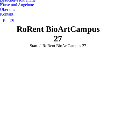
Besucher-Programme
Kurse und Angebote
Über uns
Kontakt
Facebook
Instagram
RoRent BioArtCampus
page
page
opens
opens
27
in
in
Sie befinden sich hier:
Start
RoRent BioArtCampus 27
new
new
window
window