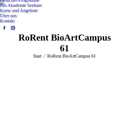
Besucher-Programme
Bio Akademie Seeham
Kurse und Angebote
Über uns
Kontakt
Facebook
Instagram
RoRent BioArtCampus
page
page
opens
opens
61
in
in
Sie befinden sich hier:
Start
RoRent BioArtCampus 61
new
new
window
window