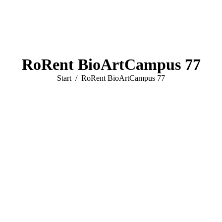
RoRent BioArtCampus 77
Sie befinden sich hier:
Start
RoRent BioArtCampus 77