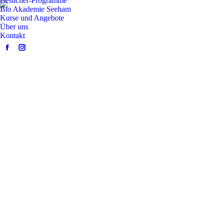
Besucher-Programme
Bio Akademie Seeham
Kurse und Angebote
Über uns
Kontakt
Facebook
Instagram
page
page
opens
opens
in
in
new
new
window
window