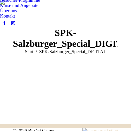
Besucher-Programme
Kurse und Angebote
Über uns
Kontakt
Facebook
Instagram
SPK-
page
page
opens
opens
Salzburger_Special_DIGITA
in
in
Sie befinden sich hier:
Start
SPK-Salzburger_Special_DIGITAL
new
new
window
window
©
2026 BioArt Campus.