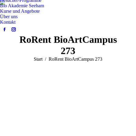
Besucher-Programme
Bio Akademie Seeham
Kurse und Angebote
Über uns
Kontakt
Facebook
Instagram
RoRent BioArtCampus
page
page
opens
opens
273
in
in
Sie befinden sich hier:
Start
RoRent BioArtCampus 273
new
new
window
window