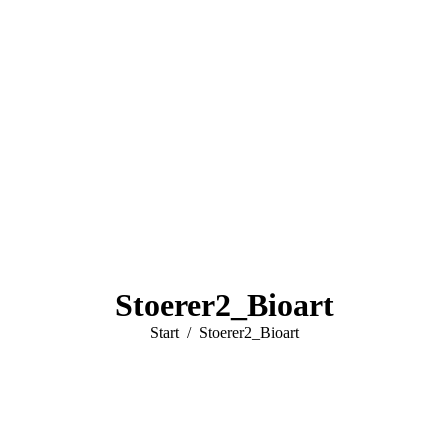
Stoerer2_Bioart
Sie befinden sich hier:
Start
Stoerer2_Bioart