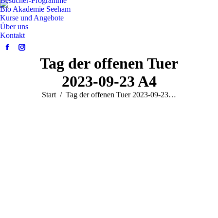
Besucher-Programme
Bio Akademie Seeham
Kurse und Angebote
Über uns
Kontakt
Facebook
Instagram
Tag der offenen Tuer
page
page
opens
opens
2023-09-23 A4
in
in
Sie befinden sich hier:
Start
Tag der offenen Tuer 2023-09-23…
new
new
window
window