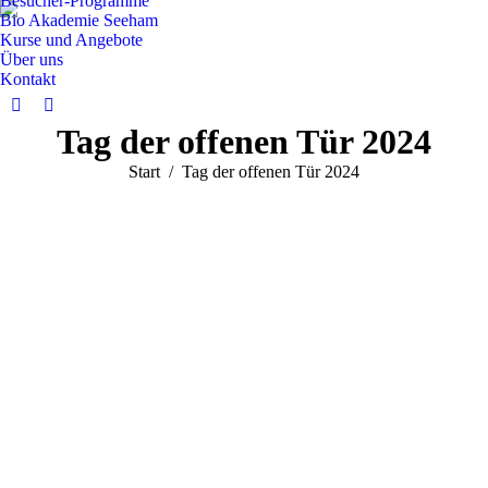
Besucher-Programme
Bio Akademie Seeham
Kurse und Angebote
Über uns
Kontakt
Facebook
Instagram
Tag der offenen Tür 2024
page
page
opens
opens
Sie befinden sich hier:
Start
Tag der offenen Tür 2024
in
in
new
new
window
window