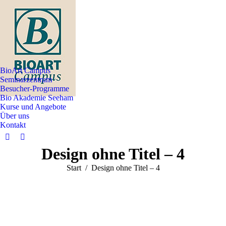
BioArt Campus
Seminarzentrum
Besucher-Programme
Bio Akademie Seeham
Kurse und Angebote
Über uns
Kontakt
Facebook
Instagram
Design ohne Titel – 4
page
page
opens
opens
Sie befinden sich hier:
Start
Design ohne Titel – 4
in
in
new
new
window
window